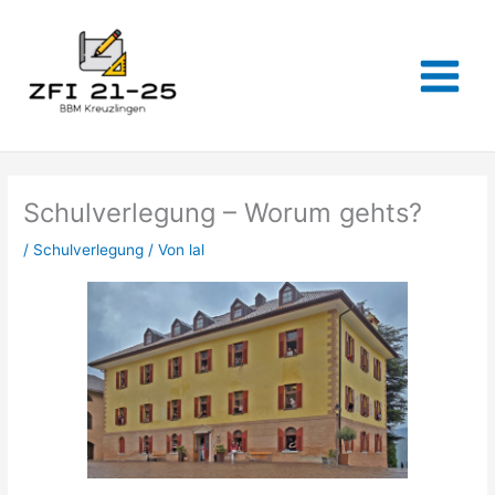
Zum
Inhalt
springen
Schulverlegung – Worum gehts?
/
Schulverlegung
/ Von
lal